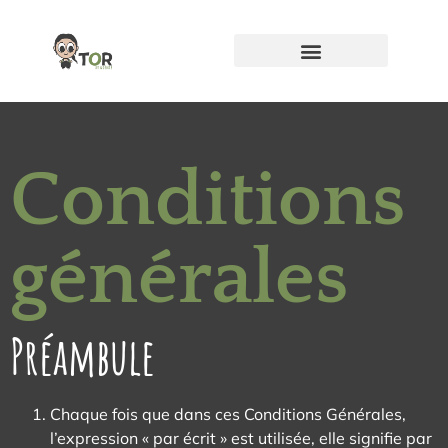
Home Organizing
Conditions
générales
Préambule
Chaque fois que dans ces Conditions Générales,
l’expression « par écrit » est utilisée, elle signifie par